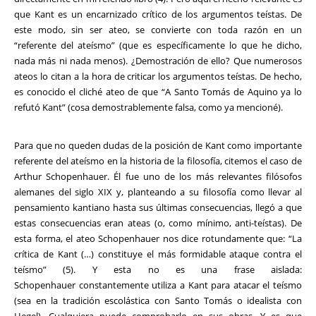
que Kant es un encarnizado crítico de los argumentos teístas. De
este modo, sin ser ateo, se convierte con toda razón en un
“referente del ateísmo” (que es específicamente lo que he dicho,
nada más ni nada menos). ¿Demostración de ello? Que numerosos
ateos lo citan a la hora de criticar los argumentos teístas. De hecho,
es conocido el cliché ateo de que “A Santo Tomás de Aquino ya lo
refutó Kant” (cosa demostrablemente falsa, como ya mencioné).
Para que no queden dudas de la posición de Kant como importante
referente del ateísmo en la historia de la filosofía, citemos el caso de
Arthur Schopenhauer. Él fue uno de los más relevantes filósofos
alemanes del siglo XIX y, planteando a su filosofía como llevar al
pensamiento kantiano hasta sus últimas consecuencias, llegó a que
estas consecuencias eran ateas (o, como mínimo, anti-teístas). De
esta forma, el ateo Schopenhauer nos dice rotundamente que: “La
crítica de Kant (…) constituye el más formidable ataque contra el
teísmo” (5). Y esta no es una frase aislada:
Schopenhauer constantemente utiliza a Kant para atacar el teísmo
(sea en la tradición escolástica con Santo Tomás o idealista con