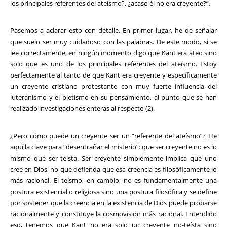
los principales referentes del ateísmo?, ¿acaso él no era creyente?”.
Pasemos a aclarar esto con detalle. En primer lugar, he de señalar
que suelo ser muy cuidadoso con las palabras. De este modo, si se
lee correctamente, en ningún momento digo que Kant era ateo sino
solo que es uno de los principales referentes del ateísmo. Estoy
perfectamente al tanto de que Kant era creyente y específicamente
un creyente cristiano protestante con muy fuerte influencia del
luteranismo y el pietismo en su pensamiento, al punto que se han
realizado investigaciones enteras al respecto (2).
¿Pero cómo puede un creyente ser un “referente del ateísmo”? He
aquí la clave para “desentrañar el misterio”: que ser creyente no es lo
mismo que ser teísta. Ser creyente simplemente implica que uno
cree en Dios, no que defienda que esa creencia es filosóficamente lo
más racional. El teísmo, en cambio, no es fundamentalmente una
postura existencial o religiosa sino una postura filosófica y se define
por sostener que la creencia en la existencia de Dios puede probarse
racionalmente y constituye la cosmovisión más racional. Entendido
eso, tenemos que Kant no era solo un creyente no-teísta sino