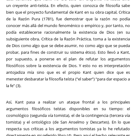
un creyente anti-teísta. En efecto, quien conozca de filosofía sabe
bien que el proyecto fundamental de Kant en su obra capital, Crítica
de la Razón Pura (1781), fue demostrar que la razón no podía
conocer más allá del mundo fenoménico o empírico y, por tanto, no
podía establecerse racionalmente la existencia de Dios (en su
subsiguiente obra, Crítica de la Razón Práctica, toma a la existencia
de Dios como algo que se debe asumir, no como algo que se pueda
probar, para fines de construir su sistema ético). Esto llevó a Kant,
por supuesto, a ponerse en el plan de refutar los argumentos
filosóficos sobre la existencia de Dios. Y esto no es interpretación
antojadiza mía sino que es el propio Kant quien dice que es
menester desbaratar la filosofía teísta (“el saber”) “para dar espacio a
la fe” (3).
Así, Kant pasa a realizar un ataque frontal a los principales
argumentos filosóficos teístas disponibles en su tiempo: el
cosmológico (segunda vía tomista), el de la contingencia (tercera vía
tomista) y el ontológico (de San Anselmo y Descartes). En lo que
respecta sus críticas a los argumentos tomistas ya lo he refutado
directamente en mi referido libro (4). Pero aquí el hecho relevante es