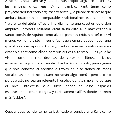
Anselmo pasa a plantear y defender sus propios argumentos teístas,
las famosas cinco vías (7). En cambio, Kant tiene como
proyecto derribar todo argumento teísta. ¿Se puede decir acaso que
ambas situaciones son comparables? Adicionalmente, el ser o no un
“referente del ateísmo” es primordialmente una cuestión de orden
empírico. Entonces, ¿cuántas veces se ha visto a un ateo citando a
Santo Tomás de Aquino como aliado para sus críticas al teísmo? Al
menos yo no he visto ninguno (aunque siempre puede haber una
que otra rara excepción). Ahora, ¿cuántas veces se ha visto a un ateo
citando a Kant como aliado para sus críticas al teísmo? Pues yo le he
visto, como mínimo, decenas de veces en libros, artículos
especializados y conferencias de filosofía. Por supuesto, para alguien
que solo conozca el ateísmo a través de discusiones en redes
sociales las menciones a Kant no serán algo común pero ello no
porque este no sea un referente filosófico del ateísmo sino porque
el nivel intelectual que suele haber en esos espacios
es desesperantemente bajo… y curiosamente allí es donde se creen
más “sabios”.
Queda, pues, suficientemente justificado el considerar a Kant como