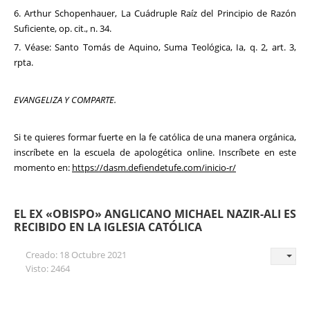
6. Arthur Schopenhauer, La Cuádruple Raíz del Principio de Razón
Suficiente, op. cit., n. 34.
7. Véase: Santo Tomás de Aquino, Suma Teológica, Ia, q. 2, art. 3,
rpta.
EVANGELIZA Y COMPARTE.
Si te quieres formar fuerte en la fe católica de una manera orgánica,
inscríbete en la escuela de apologética online. Inscríbete en este
momento en:
https://dasm.defiendetufe.com/in
icio-r/
EL EX «OBISPO» ANGLICANO MICHAEL NAZIR-ALI ES
RECIBIDO EN LA IGLESIA CATÓLICA
Creado: 18 Octubre 2021
Visto: 2464