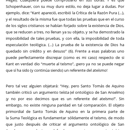
Hegel). Cualquiera puede comprobarlo en sus obras. Y es que
Schopenhauer, con su muy duro estilo, no deja lugar a dudas. Por
ejemplo, dice: “Kant apareció, escribió la Crítica de la Razón Pura (…),
y el resultado de la misma fue que todas las pruebas que en el curso
de los siglos cristianos se habían forjado sobre la existencia de Dios,
que se reducen a tres, no llenan ya su objeto, y se ha demostrado la
imposibilidad de tales pruebas, y con ella, la imposibilidad de toda
especulación teológica. (…) La prueba de la existencia de Dios ha
quedado sin crédito y en desuso” (6). Frente a esas palabras uno
puede perfectamente discrepar (como es mi caso) respecto de si
Kant en verdad dio “muerte al teísmo”, ¡pero ya no se puede negar
que sí ha sido (y continúa siendo) un referente del ateísmo!
Pero tal vez alguien objetará: “Hey, pero Santo Tomás de Aquino
también criticó un argumento teísta (el ontológico de San Anselmo)
¡y no por eso decimos que es un referente del ateísmo!”. Sin
embargo, no existe ninguna paridad en tal comparación. El objeto
primordial de Santo Tomás de Aquino en la primera parte de
la Suma Teológica es fundamentar sólidamente el teísmo, de modo
que justo después de criticar el argumento ontológico de San