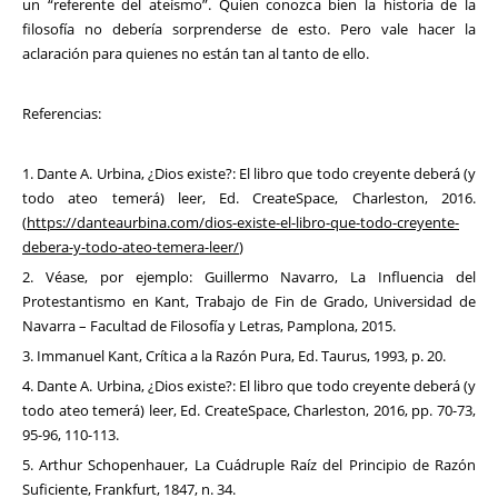
un “referente del ateísmo”. Quien conozca bien la historia de la
filosofía no debería sorprenderse de esto. Pero vale hacer la
aclaración para quienes no están tan al tanto de ello.
Referencias:
1. Dante A. Urbina, ¿Dios existe?: El libro que todo creyente deberá (y
todo ateo temerá) leer, Ed. CreateSpace, Charleston, 2016.
(
https://danteaurbina.com/dios-existe-el-libro-que-todo-creyente-
debera-y-todo-ateo-temera-leer/
)
2. Véase, por ejemplo: Guillermo Navarro, La Influencia del
Protestantismo en Kant, Trabajo de Fin de Grado, Universidad de
Navarra – Facultad de Filosofía y Letras, Pamplona, 2015.
3. Immanuel Kant, Crítica a la Razón Pura, Ed. Taurus, 1993, p. 20.
4. Dante A. Urbina, ¿Dios existe?: El libro que todo creyente deberá (y
todo ateo temerá) leer, Ed. CreateSpace, Charleston, 2016, pp. 70-73,
95-96, 110-113.
5. Arthur Schopenhauer, La Cuádruple Raíz del Principio de Razón
Suficiente, Frankfurt, 1847, n. 34.