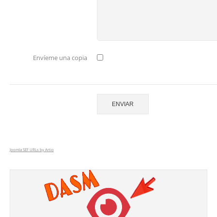
Envíeme una copia
ENVIAR
Joomla SEF URLs by Artio