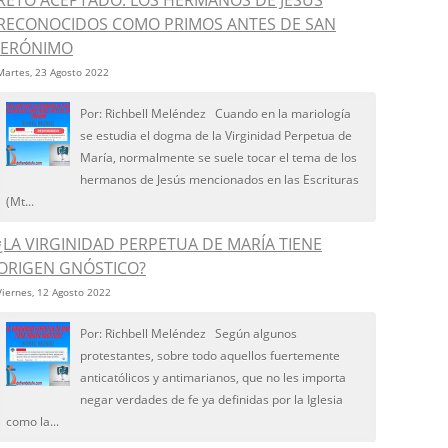
RETO ACEPTADO: LOS HERMANOS DE JESÚS
RECONOCIDOS COMO PRIMOS ANTES DE SAN
JERÓNIMO
Martes, 23 Agosto 2022
Por: Richbell Meléndez Cuando en la mariología
se estudia el dogma de la Virginidad Perpetua de
María, normalmente se suele tocar el tema de los
hermanos de Jesús mencionados en las Escrituras
(Mt...
¿LA VIRGINIDAD PERPETUA DE MARÍA TIENE
ORIGEN GNÓSTICO?
Viernes, 12 Agosto 2022
Por: Richbell Meléndez Según algunos
protestantes, sobre todo aquellos fuertemente
anticatólicos y antimarianos, que no les importa
negar verdades de fe ya definidas por la Iglesia
como la...