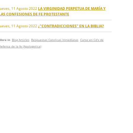
Jueves, 11 Agosto 2022
LA VIRGINIDAD PERPETUA DE MARÍA Y
LAS CONFESIONES DE FE PROTESTANTE
Jueves, 11 Agosto 2022
¿"CONTRADICCIONES" EN LA BIBLIA?
More in
Blog Articles
Respuestas Catolicas Inmediatas
Curso en Cd's de
Defensa de la fe (Apologetica)