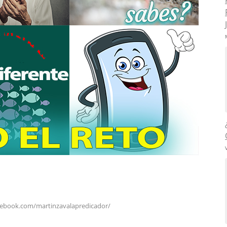
cebook.com/martinzavalapredicador/