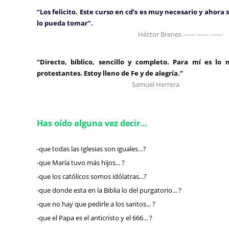
“Los felicito. Este curso en cd’s es muy necesario y ahora
lo pueda tomar”.
Héctor Brenes ------ ------ ------
“Directo, bíblico, sencillo y completo. Para mí es l
protestantes. Estoy lleno de Fe y de alegría.”
Samuel Herrera
Has oído alguna vez decir…
-que todas las Iglesias son iguales…?
-que María tuvo más hijos... ?
-que los católicos somos idólatras...?
-que donde esta en la Biblia lo del purgatorio... ?
-que no hay que pedirle a los santos... ?
-que el Papa es el anticristo y el 666... ?