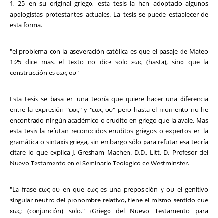
1, 25 en su original griego, esta tesis la han adoptado algunos
apologistas protestantes actuales. La tesis se puede establecer de
esta forma.
"el problema con la aseveración católica es que el pasaje de Mateo
1:25 dice mas, el texto no dice solo εως (hasta), sino que la
construcción es εως ου"
Esta tesis se basa en una teoría que quiere hacer una diferencia
entre la expresión "εως" y "εως ου" pero hasta el momento no he
encontrado ningún académico o erudito en griego que la avale. Mas
esta tesis la refutan reconocidos eruditos griegos o expertos en la
gramática o sintaxis griega, sin embargo sólo para refutar esa teoría
citare lo que explica J. Gresham Machen. D.D., Litt. D. Profesor del
Nuevo Testamento en el Seminario Teológico de Westminster.
"La frase εως ου en que εως es una preposición y ου el genitivo
singular neutro del pronombre relativo, tiene el mismo sentido que
εως; (conjunción) solo." (Griego del Nuevo Testamento para