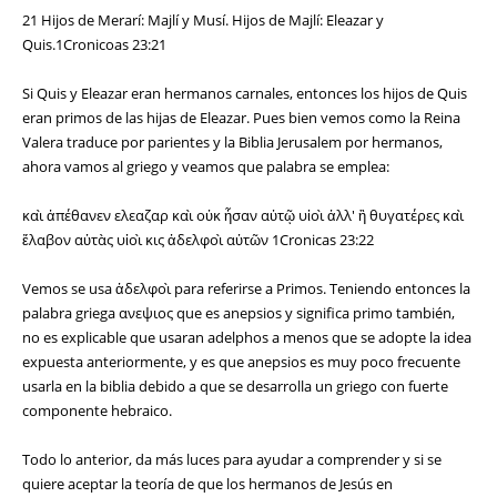
21 Hijos de Merarí: Majlí y Musí. Hijos de Majlí: Eleazar y
Quis.1Cronicoas 23:21
Si Quis y Eleazar eran hermanos carnales, entonces los hijos de Quis
eran primos de las hijas de Eleazar. Pues bien vemos como la Reina
Valera traduce por parientes y la Biblia Jerusalem por hermanos,
ahora vamos al griego y veamos que palabra se emplea:
καὶ ἀπέθανεν ελεαζαρ καὶ οὐκ ἦσαν αὐτῷ υἱοὶ ἀλλ' ἢ θυγατέρες καὶ
ἔλαβον αὐτὰς υἱοὶ κις ἀδελφοὶ αὐτῶν 1Cronicas 23:22
Vemos se usa ἀδελφοὶ para referirse a Primos. Teniendo entonces la
palabra griega ανεψιος que es anepsios y significa primo también,
no es explicable que usaran adelphos a menos que se adopte la idea
expuesta anteriormente, y es que anepsios es muy poco frecuente
usarla en la biblia debido a que se desarrolla un griego con fuerte
componente hebraico.
Todo lo anterior, da más luces para ayudar a comprender y si se
quiere aceptar la teoría de que los hermanos de Jesús en