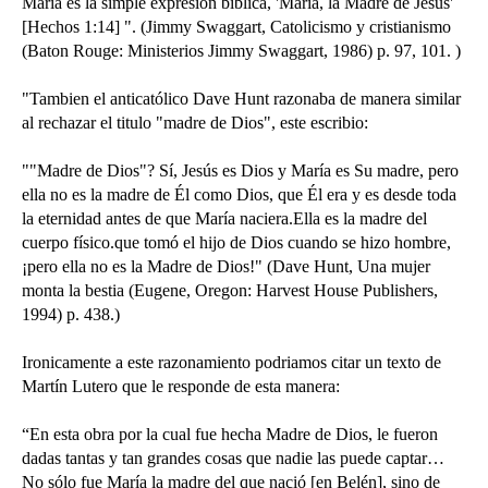
María es la simple expresión bíblica, 'María, la Madre de Jesús'
[Hechos 1:14] ". (Jimmy Swaggart, Catolicismo y cristianismo
(Baton Rouge: Ministerios Jimmy Swaggart, 1986) p. 97, 101. )
"Tambien el anticatólico Dave Hunt razonaba de manera similar
al rechazar el titulo "madre de Dios", este escribio:
""Madre de Dios"? Sí, Jesús es Dios y María es Su madre, pero
ella no es la madre de Él como Dios, que Él era y es desde toda
la eternidad antes de que María naciera.Ella es la madre del
cuerpo físico.que tomó el hijo de Dios cuando se hizo hombre,
¡pero ella no es la Madre de Dios!"
(Dave Hunt, Una mujer
monta la bestia (Eugene, Oregon: Harvest House Publishers,
1994) p. 438.)
Ironicamente a este razonamiento podriamos citar un texto de
Martín Lutero que le responde de esta manera:
“En esta obra por la cual fue hecha Madre de Dios, le fueron
dadas tantas y tan grandes cosas que nadie las puede captar…
No sólo fue María la madre del que nació [en Belén], sino de