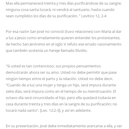
Mas ella permanecerá treinta y tres días purificándose de su sangre;
ninguna cosa santa tocará, ni vendrá al santuario, hasta cuando
sean cumplidos los días de su purificación. " Levitico 12, 2-4
Por esa razón San José no conoció (tuvo relaciones) con María al dar
a luz a Jesús como erradamente quieren entender los protestantes,
de hecho San Jerónimo en el siglo V refuto ese errado razonamiento
que también sostenía un hereje llamado Elvidio.
"Si usted es tan contencioso, sus propios pensamientos
demostrarán ahora ser su amo. Usted no debe permitir que pase
ningún tiempo entre el parto y la relación. Usted no debe decir,
“Cuando de a luz una mujer y tenga un hijo, será impura durante
siete días; será impura como en el tiempo de su menstruación. El
octavo día será circuncidado el hijo, pero ella quedará todavía en
casa durante treinta y tres días en la sangre de su purificación; no
tocará nada santo”, [Lev. 12:2-3], y así en adelante.
En su presentación, José debe inmediatamente acercarse a ella, y ser