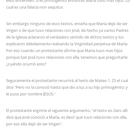
ellos entienden, si es primogénito entonces María tuvo más hijos. Lo
cual es una falacia non sequitur.
Sin embargo ninguno de esos textos, enseña que María dejó de ser
Virgen o de que tuvo relaciones con José, de hecho ya varios Padres
de la Iglesia aclararon el verdadero sentido de dichos textos y los
explicaron debidamente realzando la Virginidad perpetua de María.
Por eso cuando un protestante afirme que Maria tuvo mas hijos
porque San José tuvo relaciones con ella, tenemos que preguntarle:
¿cuándo ocurrió esto?
Seguramente el protestante recurrirá al texto de Mateo 1, 25 el cual
dice "Pero no la conoció hasta que dio a luz a su hijo primogénito; y
le puso por nombre JESÚS."
El protestante esgrime el siguiente argumento, "el texto es claro alli
dice que José conoció a María, es decir que tuvo relaciones con ella,
por eso ella dejó de ser Virgen".