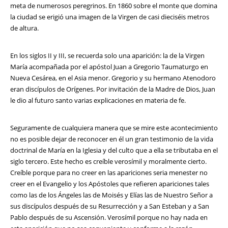
meta de numerosos peregrinos. En 1860 sobre el monte que domina
la ciudad se erigió una imagen de la Virgen de casi dieciséis metros
de altura.
En los siglos II y III, se recuerda solo una aparición: la de la Virgen
María acompañada por el apóstol Juan a Gregorio Taumaturgo en
Nueva Cesárea, en el Asia menor. Gregorio y su hermano Atenodoro
eran discípulos de Orígenes. Por invitación de la Madre de Dios, Juan
le dio al futuro santo varias explicaciones en materia de fe.
Seguramente de cualquiera manera que se mire este acontecimiento
no es posible dejar de reconocer en él un gran testimonio de la vida
doctrinal de María en la Iglesia y del culto que a ella se tributaba en el
siglo tercero. Este hecho es creíble verosímil y moralmente cierto.
Creíble porque para no creer en las apariciones seria menester no
creer en el Evangelio y los Apóstoles que refieren apariciones tales
como las de los Ángeles las de Moisés y Elías las de Nuestro Señor a
sus discípulos después de su Resurrección y a San Esteban y a San
Pablo después de su Ascensión. Verosímil porque no hay nada en