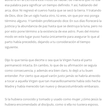
esa palabra para significar un tiempo definido. Y así, hablando del
arca, dice: Ni regresó el cuervo hasta que se secó la tierra. Y tratando
de Dios, dice: De un siglo hasta otro, tú eres, sin que por eso ponga
término alguno. Y también profetizando dice: En sus días florecerá la
justicia y la abundancia de paz hasta que se destruya la luna, pero no
por esto pone término a la existencia de ese astro. Pues del mismo
modo en este lugar puso hasta únicamente para asegurar lo que al
parto había precedido, dejando a tu consideración el tiempo
siguiente.
Dijo lo que tenía que decirte o sea que la Virgen hasta el parto
permaneció intacta. En cambio, lo que de su afirmación se seguía
como consecuencia, y además era bien claro, lo dejó a tu buen
entender. Por cierto que aquel varón justo jamás se habría atrevido
a tocar a aquella Virgen que tan maravillosamente había sido hecha
Madre y había merecido tan nuevo y desacostumbrado embarazo.
Si la hubiera conocido y tomado y usado como mujer ¿cómo Jesús la
hubiera encomendado al discípulo, como si ella no tuviera esposo,