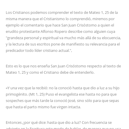
Los Cristianos podemos comprender el texto de Mateo 1, 25 de la
misma manera que el Cristianismo lo comprendió, miremos por
ejemplo el comentario que hace San Juan Crisóstomo a quien el
erudito protestante Alfonso Ropero describe como alguien cuya
"grandeza personal y espiritual va mucho más allá de su elocuencia,
y la lectura de sus escritos pone de manifiesto su relevancia para el
predicador todo líder cristiano actual.",
Esto es lo que nos enseña San Juan Crisóstomo respecto al texto de
Mateo 1, 25 y como el Cristiano debe de entenderlo.
«Y una vez que la recibió: no la conoció hasta que dio a luz a su hijo
primogénito. (Mt 1, 25) Puso el evangelista ese hasta no para que
sospeches que más tarde la conoció José, sino sólo para que sepas
que hasta el parto mismo fue virgen intacta.
Entonces ¿por qué dice: hasta que dio a luz? Con frecuencia se
advierte en la Escritura este modo de hablar, de manera que no usa