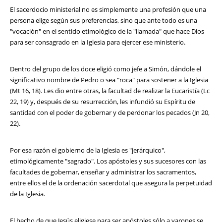
El sacerdocio ministerial no es simplemente una profesión que una
persona elige según sus preferencias, sino que ante todo es una
"vocación" en el sentido etimológico de la "llamada" que hace Dios
para ser consagrado en la Iglesia para ejercer ese ministerio.
Dentro del grupo de los doce eligió como jefe a Simón, dándole el
significativo nombre de Pedro o sea "roca" para sostener a la Iglesia
(Mt 16, 18). Les dio entre otras, la facultad de realizar la Eucaristía (Lc
22, 19) y, después de su resurrección, les infundió su Espíritu de
santidad con el poder de gobernar y de perdonar los pecados (Jn 20,
22).
Por esa razón el gobierno de la Iglesia es "jerárquico",
etimológicamente "sagrado". Los apóstoles y sus sucesores con las
facultades de gobernar, enseñar y administrar los sacramentos,
entre ellos el de la ordenación sacerdotal que asegura la perpetuidad
de la Iglesia.
El hecho de que Jesús eligiese para ser apóstoles sólo a varones se