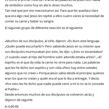
de simbólico como hoy en día lo dicen muchos.
Tan real que por eso reaccionaron así. Para que les quedara claro
que era algo real, Jesús les repitió a ellos cuatro veces la necesidad de
comer su carne y beber su sangre.
El segundo grupo de diferente reacción es el siguiente:
«Muchos de sus discípulos, al oírle, dijeron: «Es duro este lenguaje.
¿Quién puede escucharlo?» Pero sabiendo Jesús en su interior que
sus discípulos murmuraban por esto, les dijo: «¿Esto os escandaliza?
¿Y cuando vean al Hijo del hombre subir adonde estaba antes?...«El
espíritu es el que da vida; la carne no sirve para nada. Las palabras
que les he dicho son espíritu y son vida.«Pero hay entre ustedes
algunos que no creen.» Porque Jesús sabía desde el principio quiénes
eran los que no creían y quién era el que lo iba a entregar. Y decía:
«Por esto les he dicho que nadie puede venir a mí si no se lo concede
el Padre.»
Desde entonces muchos de sus discípulos se volvieron atrás y
dejaron de seguirle.
Jn 6,60-66