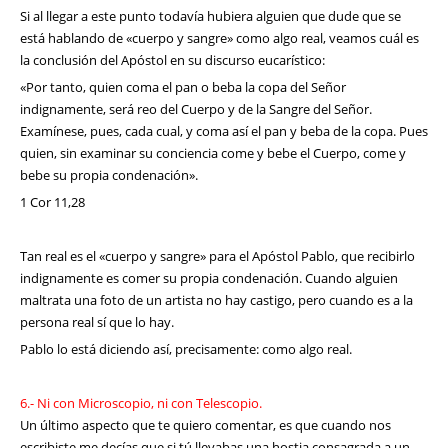
Si al llegar a este punto todavía hubiera alguien que dude que se
está hablando de «cuerpo y sangre» como algo real, veamos cuál es
la conclusión del Apóstol en su discurso eucarístico:
«Por tanto, quien coma el pan o beba la copa del Señor
indignamente, será reo del Cuerpo y de la Sangre del Señor.
Examínese, pues, cada cual, y coma así el pan y beba de la copa. Pues
quien, sin examinar su conciencia come y bebe el Cuerpo, come y
bebe su propia condenación».
1 Cor 11,28
Tan real es el «cuerpo y sangre» para el Apóstol Pablo, que recibirlo
indignamente es comer su propia condenación. Cuando alguien
maltrata una foto de un artista no hay castigo, pero cuando es a la
persona real sí que lo hay.
Pablo lo está diciendo así, precisamente: como algo real.
6.- Ni con Microscopio, ni con Telescopio.
Un último aspecto que te quiero comentar, es que cuando nos
escribiste me decías que si tú llevabas una hostia consagrada a un