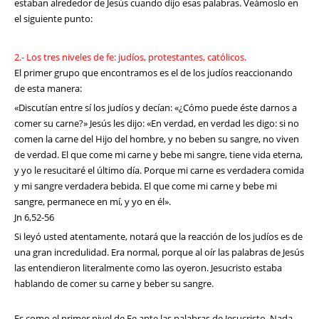
estaban alrededor de Jesús cuando dijo esas palabras. Veámoslo en
el siguiente punto:
2.- Los tres niveles de fe: judíos, protestantes, católicos.
El primer grupo que encontramos es el de los judíos reaccionando
de esta manera:
«Discutían entre sí los judíos y decían: «¿Cómo puede éste darnos a
comer su carne?» Jesús les dijo: «En verdad, en verdad les digo: si no
comen la carne del Hijo del hombre, y no beben su sangre, no viven
de verdad. El que come mi carne y bebe mi sangre, tiene vida eterna,
y yo le resucitaré el último día. Porque mi carne es verdadera comida
y mi sangre verdadera bebida. El que come mi carne y bebe mi
sangre, permanece en mí, y yo en él».
Jn 6,52-56
Si leyó usted atentamente, notará que la reacción de los judíos es de
una gran incredulidad. Era normal, porque al oír las palabras de Jesús
las entendieron literalmente como las oyeron. Jesucristo estaba
hablando de comer su carne y beber su sangre.
Es como el primer nivel de Fe ante las palabras de Jesucristo. Nada