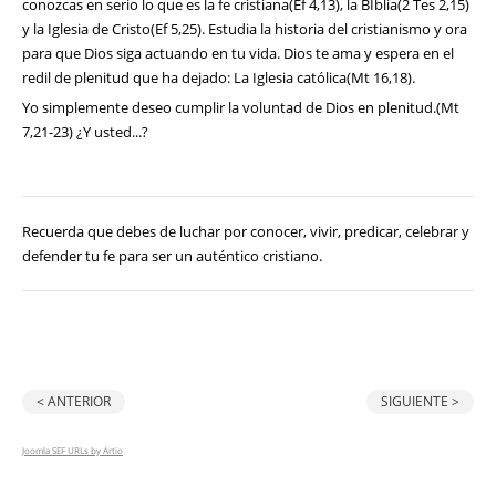
conozcas en serio lo que es la fe cristiana(Ef 4,13), la BIblia(2 Tes 2,15)
y la Iglesia de Cristo(Ef 5,25). Estudia la historia del cristianismo y ora
para que Dios siga actuando en tu vida. Dios te ama y espera en el
redil de plenitud que ha dejado: La Iglesia católica(Mt 16,18).
Yo simplemente deseo cumplir la voluntad de Dios en plenitud.(Mt
7,21-23) ¿Y usted...?
Recuerda que debes de luchar por conocer, vivir, predicar, celebrar y
defender tu fe para ser un auténtico cristiano.
< ANTERIOR
SIGUIENTE >
Joomla SEF URLs by Artio