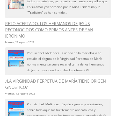
todos los católicos, pero particularmente a aquellos que
en su amor y veneración por la Misa Tridentina y la
"Tradición" se han sentido...
RETO ACEPTADO: LOS HERMANOS DE JESÚS
RECONOCIDOS COMO PRIMOS ANTES DE SAN
JERÓNIMO
Martes, 23 Agosto 2022
Por: Richbell Meléndez Cuando en la mariología se
estudia el dogma de la Virginidad Perpetua de María,
normalmente se suele tocar el tema de los hermanos
de Jesús mencionados en las Escrituras (Mt...
¿LA VIRGINIDAD PERPETUA DE MARÍA TIENE ORIGEN
GNÓSTICO?
Viernes, 12 Agosto 2022
Por: Richbell Meléndez Según algunos protestantes,
sobre todo aquellos fuertemente anticatólicos y
antimarianos, que no les importa negar verdades de fe