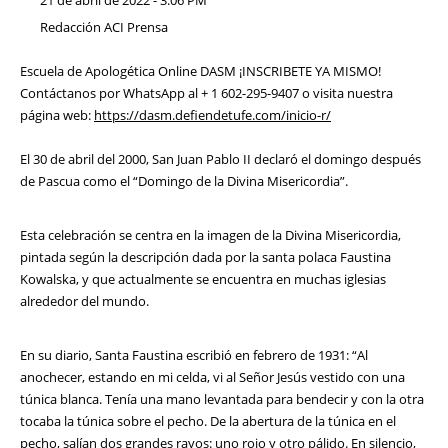
21 de abril de 2022 - 3:06 PM
Redacción ACI Prensa
Escuela de Apologética Online DASM ¡INSCRIBETE YA MISMO!
Contáctanos por WhatsApp al + 1 602-295-9407 o visita nuestra
página web:
https://dasm.defiendetufe.com/inicio-r/
El 30 de abril del 2000, San Juan Pablo II declaró el domingo después
de Pascua como el “Domingo de la Divina Misericordia”.
Esta celebración se centra en la imagen de la Divina Misericordia,
pintada según la descripción dada por la santa polaca Faustina
Kowalska, y que actualmente se encuentra en muchas iglesias
alrededor del mundo.
En su diario, Santa Faustina escribió en febrero de 1931: “Al
anochecer, estando en mi celda, vi al Señor Jesús vestido con una
túnica blanca. Tenía una mano levantada para bendecir y con la otra
tocaba la túnica sobre el pecho. De la abertura de la túnica en el
pecho, salían dos grandes rayos: uno rojo y otro pálido. En silencio,