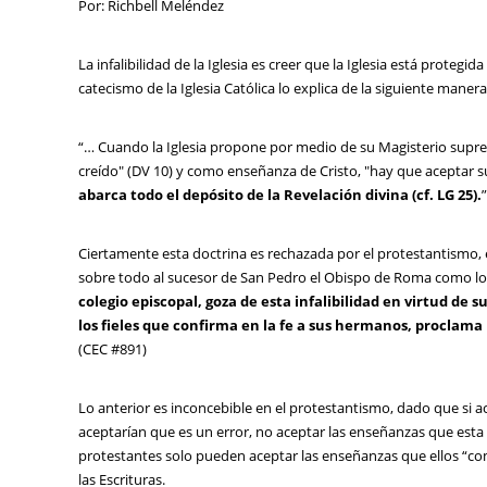
Por: Richbell Meléndez
La infalibilidad de la Iglesia es creer que la Iglesia está protegi
catecismo de la Iglesia Católica lo explica de la siguiente manera
“… Cuando la Iglesia propone por medio de su Magisterio supr
creído" (DV 10) y como enseñanza de Cristo, "hay que aceptar sus
abarca todo el depósito de la Revelación divina (cf. LG 25).
Ciertamente esta doctrina es rechazada por el protestantismo, el
sobre todo al sucesor de San Pedro el Obispo de Roma como lo 
colegio episcopal, goza de esta infalibilidad en virtud d
los fieles que confirma en la fe a sus hermanos, proclama 
(CEC #891)
Lo anterior es inconcebible en el protestantismo, dado que si ace
aceptarían que es un error, no aceptar las enseñanzas que esta
protestantes solo pueden aceptar las enseñanzas que ellos “co
las Escrituras.