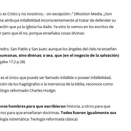
o es Cristo y no nosotros, - sin excepción-.” (Wuiston Media, ¿Son
 se atribuye infalibilidad inconscientemente al tratar de defender su
ación que ya la Iglesia ha dado. Ya esto lo vemos en los escritos de
r pero que él no, porque enseñaba cosas divinas:
dro, San Pablo y San Juan; aunque los ángeles del cielo te enseñen
humanas, sino divinas; o sea, que (en el negocio de la salvación)
gabe 17,2 p.28)
s el único que puede ser llamado infalible o poseer infalibilidad,
ión de los hagiógrafos o la inerrancia de la biblia, reconoce como
 teólogo reformado Charles Hodge:
 unos hombres para que escribieran
historia, a otros para que
otros para que enseñaran doctrinas.
Todos fueron igualmente sus
ología sistemática: Teología reformada clásica)