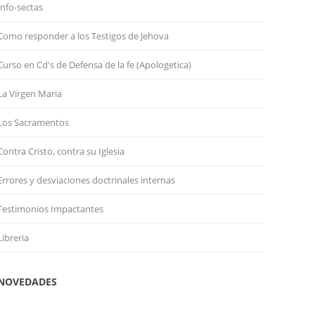
Info-sectas
Como responder a los Testigos de Jehova
Curso en Cd's de Defensa de la fe (Apologetica)
La Virgen Maria
Los Sacramentos
Contra Cristo, contra su Iglesia
Errores y desviaciones doctrinales internas
Testimonios Impactantes
Libreria
NOVEDADES