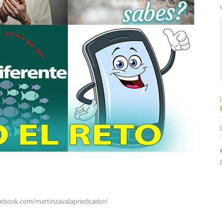
cebook.com/martinzavalapredicador/