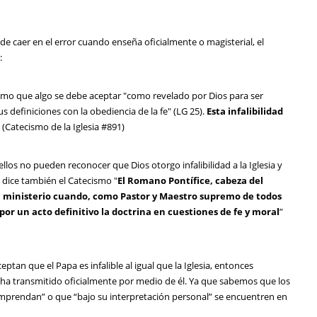
da de caer en el error cuando enseña oficialmente o magisterial, el
:
emo que algo se debe aceptar "como revelado por Dios para ser
 definiciones con la obediencia de la fe" (LG 25).
Esta infalibilidad
” (Catecismo de la Iglesia #891)
los no pueden reconocer que Dios otorgo infalibilidad a la Iglesia y
dice también el Catecismo "
El Romano Pontífice, cabeza del
e su ministerio cuando, como Pastor y Maestro supremo de todos
por un acto definitivo la doctrina en cuestiones de fe y moral
”
ptan que el Papa es infalible al igual que la Iglesia, entonces
 ha transmitido oficialmente por medio de él. Ya que sabemos que los
mprendan” o que “bajo su interpretación personal” se encuentren en