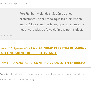
Viernes, 12 Agosto 2022
Por: Richbell Meléndez Según algunos
protestantes, sobre todo aquellos fuertemente
anticatólicos y antimarianos, que no les importa
negar verdades de fe ya definidas por la Iglesia
como la...
Jueves, 11 Agosto 2022
LA VIRGINIDAD PERPETUA DE MARÍA Y
LAS CONFESIONES DE FE PROTESTANTE
Jueves, 11 Agosto 2022
¿"CONTRADICCIONES" EN LA BIBLIA?
More in
Blog Articles
Respuestas Catolicas Inmediatas
Curso en Cd's de
Defensa de la fe (Apologetica)