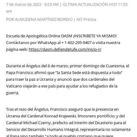
7 de marzo de 2022 - 9:23 AM | ÚLTIMA ACTUALIZACIÓN HOY 11:53
am
POR ALMUDENA MARTÍNEZ-BORDIÚ | ACI Prensa
Escuela de Apologética Online DASM ¡INSCRIBETE YA MISMO!
Contáctanos por WhatsApp al + 1 602-295-9407 o visita nuestra
página web:
https://dasm.defiendetufe.com/inicio-r/
Durante el Ángelus del 6 de marzo, primer domingo de Cuaresma, el
Papa Francisco afirmó que “la Santa Sede está dispuesta a todo”
para traer la paz a Ucrania y anunció que dos cardenales del
Vaticano viajarán a ese país para ayudar a los refugiados de la
guerra.
Tras el rezo del Ángelus, Francisco aseguró que la presencia en
Ucrania del Cardenal Konrad Krajewski, limosnero pontificio; y del
Cardenal Michael Czerny, prefecto ad interim del Dicasterio para el
Servicio del Desarrollo Humano Integral, representaría no solamente
al Papa sino también “a todo el pueblo cristiano que quiere