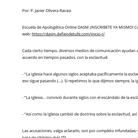
Por: P. Javier Olivera Ravasi
Escuela de Apologética Online DASM ¡INSCRIBETE YA MISMO! Con
web:
https://dasm.defiendetufe.com/inicio-r/
Cada cierto tiempo, diversos medios de comunicación ayudan a re
acuerdo en tiempos pasados, con la esclavitud:
- “La Iglesia hace algunos siglos aceptaba pacíficamente la esc
eso sigue pasando (…). Si repetimos lo que dijimos siempre, la Igl
- “La Iglesia… convivió durante siglos con el escándalo de la escl
- “Así como la Iglesia cambió de doctrina sobre la esclavitud, a
Las acusaciones, valga aclararlo, son por completo infundadas
para muchísimo más [5].