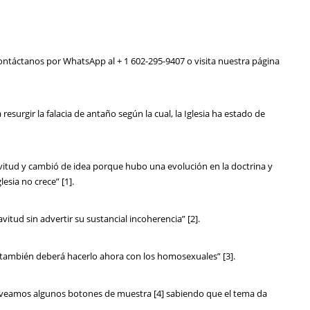
táctanos por WhatsApp al + 1 602-295-9407 o visita nuestra página
surgir la falacia de antaño según la cual, la Iglesia ha estado de
lavitud y cambió de idea porque hubo una evolución en la doctrina y
esia no crece” [1].
avitud sin advertir su sustancial incoherencia” [2].
sí también deberá hacerlo ahora con los homosexuales” [3].
; veamos algunos botones de muestra [4] sabiendo que el tema da