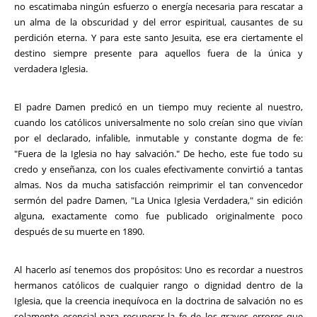
no escatimaba ningún esfuerzo o energía necesaria para rescatar a
un alma de la obscuridad y del error espiritual, causantes de su
perdición eterna. Y para este santo Jesuita, ese era ciertamente el
destino siempre presente para aquellos fuera de la única y
verdadera Iglesia.
El padre Damen predicó en un tiempo muy reciente al nuestro,
cuando los católicos universalmente no solo creían sino que vivían
por el declarado, infalible, inmutable y constante dogma de fe:
"Fuera de la Iglesia no hay salvación." De hecho, este fue todo su
credo y enseñanza, con los cuales efectivamente convirtió a tantas
almas. Nos da mucha satisfacción reimprimir el tan convencedor
sermón del padre Damen, "La Unica Iglesia Verdadera," sin edición
alguna, exactamente como fue publicado originalmente poco
después de su muerte en 1890.
Al hacerlo así tenemos dos propósitos: Uno es recordar a nuestros
hermanos católicos de cualquier rango o dignidad dentro de la
Iglesia, que la creencia inequívoca en la doctrina de salvación no es
solamente esencial para recuperar la fe de los graves errores que