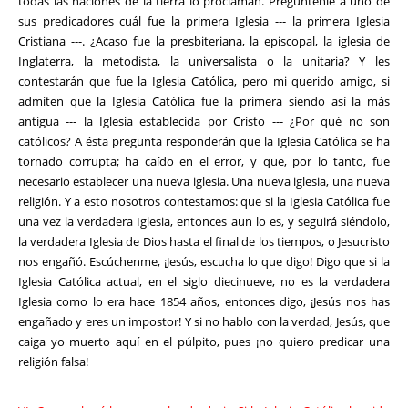
todas las naciones de la tierra lo proclaman. Pregúntenle a uno de
sus predicadores cuál fue la primera Iglesia --- la primera Iglesia
Cristiana ---. ¿Acaso fue la presbiteriana, la episcopal, la iglesia de
Inglaterra, la metodista, la universalista o la unitaria? Y les
contestarán que fue la Iglesia Católica, pero mi querido amigo, si
admiten que la Iglesia Católica fue la primera siendo así la más
antigua --- la Iglesia establecida por Cristo --- ¿Por qué no son
católicos? A ésta pregunta responderán que la Iglesia Católica se ha
tornado corrupta; ha caído en el error, y que, por lo tanto, fue
necesario establecer una nueva iglesia. Una nueva iglesia, una nueva
religión. Y a esto nosotros contestamos: que si la Iglesia Católica fue
una vez la verdadera Iglesia, entonces aun lo es, y seguirá siéndolo,
la verdadera Iglesia de Dios hasta el final de los tiempos, o Jesucristo
nos engañó. Escúchenme, ¡Jesús, escucha lo que digo! Digo que si la
Iglesia Católica actual, en el siglo diecinueve, no es la verdadera
Iglesia como lo era hace 1854 años, entonces digo, ¡Jesús nos has
engañado y eres un impostor! Y si no hablo con la verdad, Jesús, que
caiga yo muerto aquí en el púlpito, pues ¡no quiero predicar una
religión falsa!