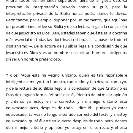
Ahora, todos los hermanos separados fuera de la Iglesia Católica
procuran la interpretación privada como su guía; pero la
interpretación privada de la Biblia nunca podrá darles fe divina.
Permítanme, por ejemplo, suponer por un momento, que aquí hay
un presbiteriano; él lee su Biblia y de su lectura llega a la conclusión
de que Jesucristo es Dios. Bien, ustedes saben que ésta es la doctrina
más esencial de todas las doctrinas cristianas --- la base de todo el
cristianismo ---. De la lectura de su Biblia llega a la conclusión de que
Jesucristo es Dios; y es un hombre sensible, un hombre inteligente,
sin ser un hombre pretencioso.
Y dice: "Aquí está mi vecino unitario, quien es tan razonable e
inteligente como yo, tan honesto, conocedor y tan devoto como yo,
y de la lectura de su Biblia llegó a la conclusión de que Cristo no es
Dios de ninguna forma. "Ahora" dice él, "dentro de mi mejor opinión
y criterio, yo estoy en lo correcto, y mi amigo unitario está
equivocado; pero, después de todo, - dice él - pudiera yo estar
equivocado, tal vez no tengo el sentido correcto del texto, y si estoy
equivocado, quizá él esté en lo cierto después de todo, pero, dentro
de mi mejor criterio y opinión, yo estoy en lo correcto y él está