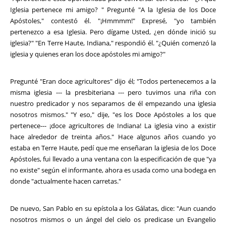
Iglesia pertenece mi amigo? " Pregunté "A la Iglesia de los Doce
Apóstoles," contestó él. "¡Hmmmm!" Expresé, "yo también
pertenezco a esa Iglesia. Pero dígame Usted, ¿en dónde inició su
iglesia?" "En Terre Haute, Indiana," respondió él. "¿Quién comenzó la
iglesia y quienes eran los doce apóstoles mi amigo?"
Pregunté "Eran doce agricultores" dijo él; "Todos pertenecemos a la
misma iglesia --- la presbiteriana --- pero tuvimos una riña con
nuestro predicador y nos separamos de él empezando una iglesia
nosotros mismos." "Y eso," dije, "es los Doce Apóstoles a los que
pertenece--- ¡doce agricultores de Indiana! La iglesia vino a existir
hace alrededor de treinta años." Hace algunos años cuando yo
estaba en Terre Haute, pedí que me enseñaran la iglesia de los Doce
Apóstoles, fui llevado a una ventana con la especificación de que "ya
no existe" según el informante, ahora es usada como una bodega en
donde "actualmente hacen carretas."
De nuevo, San Pablo en su epístola a los Gálatas, dice: "Aun cuando
nosotros mismos o un ángel del cielo os predicase un Evangelio