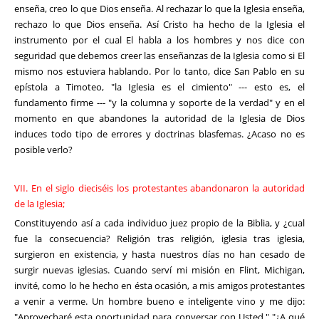
enseña, creo lo que Dios enseña. Al rechazar lo que la Iglesia enseña,
rechazo lo que Dios enseña. Así Cristo ha hecho de la Iglesia el
instrumento por el cual El habla a los hombres y nos dice con
seguridad que debemos creer las enseñanzas de la Iglesia como si El
mismo nos estuviera hablando. Por lo tanto, dice San Pablo en su
epístola a Timoteo, "la Iglesia es el cimiento" --- esto es, el
fundamento firme --- "y la columna y soporte de la verdad" y en el
momento en que abandones la autoridad de la Iglesia de Dios
induces todo tipo de errores y doctrinas blasfemas. ¿Acaso no es
posible verlo?
VII. En el siglo dieciséis los protestantes abandonaron la autoridad
de la Iglesia;
Constituyendo así a cada individuo juez propio de la Biblia, y ¿cual
fue la consecuencia? Religión tras religión, iglesia tras iglesia,
surgieron en existencia, y hasta nuestros días no han cesado de
surgir nuevas iglesias. Cuando serví mi misión en Flint, Michigan,
invité, como lo he hecho en ésta ocasión, a mis amigos protestantes
a venir a verme. Un hombre bueno e inteligente vino y me dijo:
"Aprovecharé esta oportunidad para conversar con Usted." "¿A qué