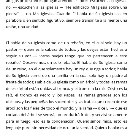
amigos protestantes pongan atención, El dice: "Escuchen a la Iglesia"
no, --- escuchen a las iglesias --- "He edificado Mi Iglesia sobre una
piedra" --- no Mis iglesias. Cuando El habla de Su Iglesia sea en
parábola o en sentido figurativo, siempre transmite a la mente una
unión, una unidad.
El habla de su Iglesia como de un rebaño, en el cual solo hay un
pastor --- quien es la cabeza de todos, y las ovejas están hechas a
seguir su voz --- "otras ovejas tengo que no pertenecen a este
rebaño." Observemos, un solo rebaño. El habla de Su Iglesia como
de un reino, en el que solamente hay un rey que rige a todos; habla
de Su Iglesia como de una familia en la cual solo hay un padre al
frente de todos; Habla de Su Iglesia como un árbol, y todas las ramas
de ese árbol están unidas al tronco, y el tronco a la raíz; Cristo es la
raíz, el tronco es Pedro y los Papas, las ramas grandes son los
obispos, y las pequeñas los sacerdotes y las frutas que crecen de ese
árbol son los fieles de todo el mundo; y la rama --- dice El --- que es
cortada del árbol se secará, no producirá fruto, y servirá solamente
para el fuego, eso es la condenación. Queridísimos míos, esto es
lenguaje puro, sin necesidad de ocultar la verdad. Quiero hablarles a