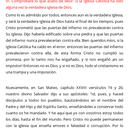
VI. Comprobaré lo que acabo de decir. Si la Iglesia Católica ha sido
alguna vez la verdadera Iglesia de Dios;
Como lo es admitido por todos, entonces aun es la verdadera Iglesia,
y será la verdadera Iglesia de Dios hasta el final de los tiempos, pues
Cristo prometió que las puertas del infierno no prevalecerán contra
Su Iglesia. Dijo haberla edificado sobre una piedra y que las puertas
del infierno nunca prevalecerían contra ella. Bien queridos míos, si la
Iglesia Católica ha caído en el error, entonces las puertas del infierno
prevalecieron contra ella, de esta forma Cristo no cumplió su
promesa, por lo tanto nos ha engañado, y si nos engañó ¡es un
impostor! Entonces no es Dios, y si no es Dios, todo el cristianismo es
una trampa y una imposición.
Nuevamente, en San Mateo, capítulo XXVIII versículos 19 y 20,
nuestro divino Salvador dijo a sus apóstoles: "Id, pues, y haced
discípulos a todos los pueblos, bautizándolos en el nombre del
Padre y del Hijo y del Espíritu Santo, enseñándoles a conservar todo
cuanto os he mandado. Y he aquí que yo con vosotros estoy todos
los días, hasta el fin del mundo. Pero Cristo no puede permanecer
con la iglesia que enseña errores o falsedad o corrupción. Por lo