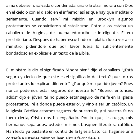
alma debe ser o salvada o condenada; una o la otra, morará con Dios
en el cielo o con el diablo en el infierno; así es que hay que meditarlo
seriamente. Cuando serví mi misión en Brooklyn algunos
protestantes se convirtieron al catolicismo. Entre ellos estaba un
caballero de Virginia, de buena educación e inteligente. El era
presbiteriano. Después de haber escuchado mi plática fue a ver a su
ministro, pidiéndole que por favor fuera lo suficientemente
bondadoso en explicarle un texto de la Biblia.
El ministro le dio el significado "Ahora bien" dijo el caballero "¿Está
seguro y cierto de que este es el significado del texto? pues otros
protestantes lo explican diferente" "¿Por qué mi querido jóven? Pues
nunca podemos estar seguros de nuestra fe" "Bueno, entonces,
adiós" dijo el jóven "Si no puedo estar seguro de mi fe en la iglesia
protestante, iré a donde pueda estarlo", y vino a ser un católico. En
la Iglesia Católica estamos seguros de nuestra fe, y si nuestra fe no
fuera cierta, Cristo nos ha engañado. Por lo que, les ruego, mis
hermanos separados, ustedes mismos busquen literatura católica.
Han leído ya bastante en contra de la Iglesia Católica, háganse una
cortesía a ustedes mismos, lean algo a favor de ella.