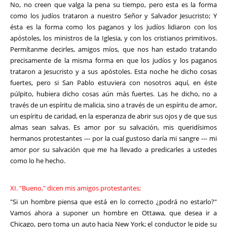
No, no creen que valga la pena su tiempo, pero esta es la forma
como los judíos trataron a nuestro Señor y Salvador Jesucristo; Y
ésta es la forma como los paganos y los judíos lidiaron con los
apóstoles, los ministros de la Iglesia, y con los cristianos primitivos.
Permítanme decirles, amigos míos, que nos han estado tratando
precisamente de la misma forma en que los judíos y los paganos
trataron a Jesucristo y a sus apóstoles. Esta noche he dicho cosas
fuertes, pero si San Pablo estuviera con nosotros aquí, en éste
púlpito, hubiera dicho cosas aún más fuertes. Las he dicho, no a
través de un espíritu de malicia, sino a través de un espíritu de amor,
un espíritu de caridad, en la esperanza de abrir sus ojos y de que sus
almas sean salvas. Es amor por su salvación, mis queridísimos
hermanos protestantes --- por la cual gustoso daría mi sangre --- mi
amor por su salvación que me ha llevado a predicarles a ustedes
como lo he hecho.
XI. "Bueno," dicen mis amigos protestantes;
"Si un hombre piensa que está en lo correcto ¿podrá no estarlo?"
Vamos ahora a suponer un hombre en Ottawa, que desea ir a
Chicago, pero toma un auto hacia New York; el conductor le pide su