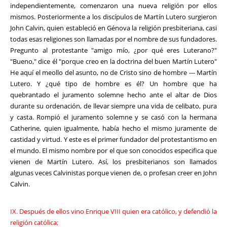
independientemente, comenzaron una nueva religión por ellos
mismos. Posteriormente a los discípulos de Martín Lutero surgieron
John Calvin, quien estableció en Génova la religión presbiteriana, casi
todas esas religiones son llamadas por el nombre de sus fundadores.
Pregunto al protestante "amigo mío, ¿por qué eres Luterano?"
"Bueno," dice él "porque creo en la doctrina del buen Martín Lutero"
He aquí el meollo del asunto, no de Cristo sino de hombre --- Martín
Lutero. Y ¿qué tipo de hombre es él? Un hombre que ha
quebrantado el juramento solemne hecho ante el altar de Dios
durante su ordenación, de llevar siempre una vida de celibato, pura
y casta. Rompió el juramento solemne y se casó con la hermana
Catherine, quien igualmente, había hecho el mismo juramente de
castidad y virtud. Y este es el primer fundador del protestantismo en
el mundo. El mismo nombre por el que son conocidos especifica que
vienen de Martín Lutero. Así, los presbiterianos son llamados
algunas veces Calvinistas porque vienen de, o profesan creer en John
Calvin.
IX. Después de ellos vino Enrique VIII quien era católico, y defendió la
religión católica;