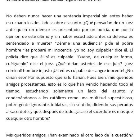
No deben nunca hacer una sentencia imparcial sin antes haber
escuchado los dos lados sobre el asunto. ¿Qué pensarían de un juez
ante quien un ofensor es presentado por un policía, que por la
opinión de este último y sin haber escuchado antes su defensa es
sentenciado a muerte? "Dénme una audiencia" pide el pobre
hombre "les probaré mi inocencia, yo no soy culpable" dice él. El
policía dice que él sí es culpable. "Bueno, de cualquier forma,
cuélguenlo" dice el juez. ¿Qué dirían ustedes de ese juez? ¡Juez
criminal! hombre injusto ¡Usted es culpable de sangre inocente! ¿No
dirían eso? Por supuesto que sí lo harían. Pues bien, mis queridos
amigos protestantes, esto es lo que han venido haciendo todo el
tiempo, escuchando solamente un lado del asunto y
condenándonos a los católicos como una multitud supersticiosa,
pobre gente ignorante, idólatras, sin sentido, diciendo sus pecados
al sacerdote, y que, después de todo, ¿acaso el sacerdote es más que
cualquier otro hombre?
Mis queridos amigos, ¿han examinado el otro lado de la cuestión?