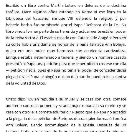
Escribió un libro contra Martín Lutero en defensa de la doctrina
católica. Hace algunos años estando en Roma vi ese libro en la
biblioteca del Vaticano. Enrique VIII defendió la religión, y por
haberlo hecho fue nombrado por el Papa "Defensor de la Fe." Su
libro vino a formar parte de su herencia y actualmente está en poder
de la reina Victoria. El estaba casado con Catalina de Aragón; Pero en
su corte había una dama de honor de la reina llamada Ann Boleyn,
quien era una mujer muy hermosa, con apariencia cautivadora.
Enrique estaba determinado a tenerla, y siendo un hombre casado
presentó al Papa una petición para que le permitiera casarse con ella
--- petición necia, pues el Papa no tenía el poder de conceder dicha
plegaria. Ni el Papa ni ningún obispo del mundo pueden ir en contra
de la voluntad de Dios.
Cristo dijo: "Quien repudia a su mujer y se casa con otra, comete
adulterio contra la primera, y si una mujer repudia a su marido y se
casa con otro, ella comete adulterio." Puesto que el Papa no accedió
a la plegaria de la petición de Enrique, de cualquier forma, él tomó a
Ann Boleyn, siendo excomulgado de la Iglesia. Después de un
tiempo, hubo otra dama de honor, más hermosa que la primera,