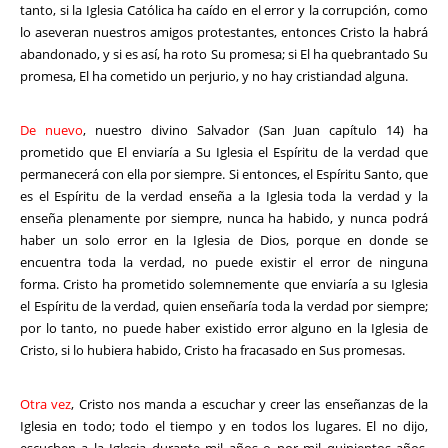
tanto, si la Iglesia Católica ha caído en el error y la corrupción, como
lo aseveran nuestros amigos protestantes, entonces Cristo la habrá
abandonado, y si es así, ha roto Su promesa; si El ha quebrantado Su
promesa, El ha cometido un perjurio, y no hay cristiandad alguna.
De nuevo
, nuestro divino Salvador (San Juan capítulo 14) ha
prometido que El enviaría a Su Iglesia el Espíritu de la verdad que
permanecerá con ella por siempre. Si entonces, el Espíritu Santo, que
es el Espíritu de la verdad enseña a la Iglesia toda la verdad y la
enseña plenamente por siempre, nunca ha habido, y nunca podrá
haber un solo error en la Iglesia de Dios, porque en donde se
encuentra toda la verdad, no puede existir el error de ninguna
forma. Cristo ha prometido solemnemente que enviaría a su Iglesia
el Espíritu de la verdad, quien enseñaría toda la verdad por siempre;
por lo tanto, no puede haber existido error alguno en la Iglesia de
Cristo, si lo hubiera habido, Cristo ha fracasado en Sus promesas.
Otra vez
, Cristo nos manda a escuchar y creer las enseñanzas de la
Iglesia en todo; todo el tiempo y en todos los lugares. El no dijo,
escuchen a la Iglesia durante mil años o por mil quinientos años,