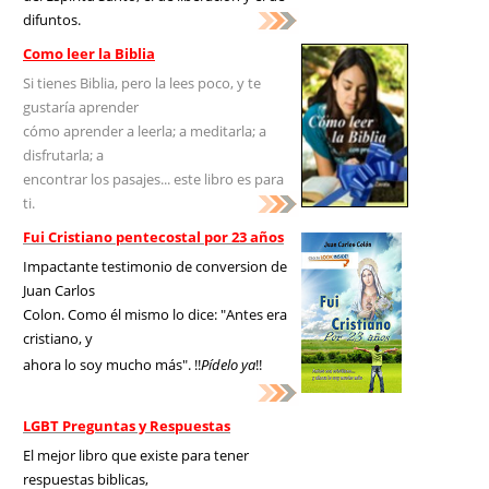
difuntos.
Como leer la Biblia
Si tienes Biblia, pero la lees poco, y te
gustaría aprender
cómo aprender a leerla; a meditarla; a
disfrutarla; a
encontrar los pasajes... este libro es para
ti.
Fui Cristiano pentecostal por 23 años
Impactante testimonio de conversion de
Juan Carlos
Colon. Como él mismo lo dice: "Antes era
cristiano, y
ahora lo soy mucho más". !!
Pídelo ya
!!
LGBT Preguntas y Respuestas
El mejor libro que existe para tener
respuestas biblicas,