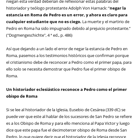
niegan esta verdad deberían de reflexionar estas palabras del
historiador y teólogo protestante Adolph Von Harnack: “
negar la
estancia en Roma de Pedro es un error, y ahora es claro para
cualquier estudiante que no es ciego.
La muerte y el martirio de
Pedro en Roma ha sido impugnado debido al prejuicio protestante.”
("Dogmengeschichte", 4 ª ed., p. 486)
Así que dejando a un lado el error de negar la estancia de Pedro en
Roma, pasemos a los testimonios históricos que confirman porque
el cristianismo debe de reconocer a Pedro como el primer papa, para
ello solo se necesita demostrar que Pedro fue el primer obispo de
Roma.
Un historiador eclesiástico reconoce a Pedro como el primer
obispo de Roma
Si se lee al historiador de la Iglesia, Eusebio de Cesárea (339 dC) se
puede ver que este al hablar de los sucesores de San Pedro se refiere
es a los Obispo de Roma y para ello menciona al Papa Victor y luego
dice que este papa fue el decimotercer obispo de Roma desde San
Pedro, lo que quiere decir que el historiador de la Iglesia reconoce