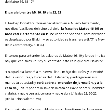
de Mateo 16, 18-19?
El paralelo entre Mt 16, 19 e Is 22, 22
El teólogo Donald Guthrie especializado en el Nuevo Testamento,
nos dice: “Las llaves del reino del cielo:
la frase [de Mateo 16:19] se
basa casi ciertamente en Is. 22:22
donde Shebna el administrador
es desplazado por Eliakim y su autoridad se transfiere a él."(The New
Bible Commentary. p. 837.)
Entonces para entender las palabras de Mateo 16, 19 y lo que implica
hay que leer Isaías 22, 22 y su contexto, esto es lo que dice Isaías 22.
“En aquel día llamaré a mi siervo Eliaquim hijo de Hilcías, y lo vestiré
de tus vestiduras, y lo ceñiré de tu talabarte, y entregaré en sus
manos tu potestad; y
será padre al morador de Jerusalén, y a la
casa de Judá.
Y pondré la llave de la casa de David sobre su hombro;
y abrirá, y nadie cerrará; cerrará, y nadie abrirá.” Isaías 22, 20-22
(Biblia Reina Valera 1960)
El contexto de Isaías nos habla de que se le quitaron las llaves (que