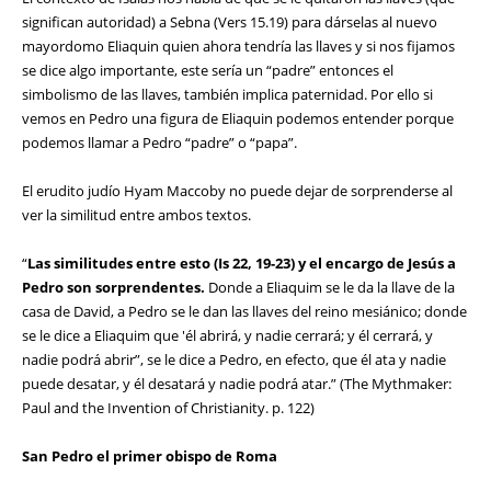
significan autoridad) a Sebna (Vers 15.19) para dárselas al nuevo
mayordomo Eliaquin quien ahora tendría las llaves y si nos fijamos
se dice algo importante, este sería un “padre” entonces el
simbolismo de las llaves, también implica paternidad. Por ello si
vemos en Pedro una figura de Eliaquin podemos entender porque
podemos llamar a Pedro “padre” o “papa”.
El erudito judío Hyam Maccoby no puede dejar de sorprenderse al
ver la similitud entre ambos textos.
“
Las similitudes entre esto (Is 22, 19-23) y el encargo de Jesús a
Pedro son sorprendentes.
Donde a Eliaquim se le da la llave de la
casa de David, a Pedro se le dan las llaves del reino mesiánico; donde
se le dice a Eliaquim que 'él abrirá, y nadie cerrará; y él cerrará, y
nadie podrá abrir”, se le dice a Pedro, en efecto, que él ata y nadie
puede desatar, y él desatará y nadie podrá atar.” (The Mythmaker:
Paul and the Invention of Christianity. p. 122)
San Pedro el primer obispo de Roma