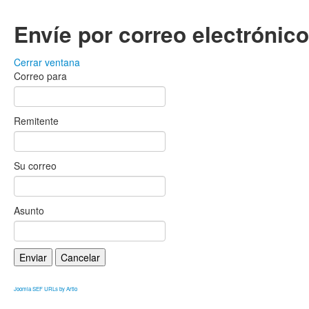
Envíe por correo electrónic
Cerrar ventana
Correo para
Remitente
Su correo
Asunto
Enviar
Cancelar
Joomla SEF URLs by Artio