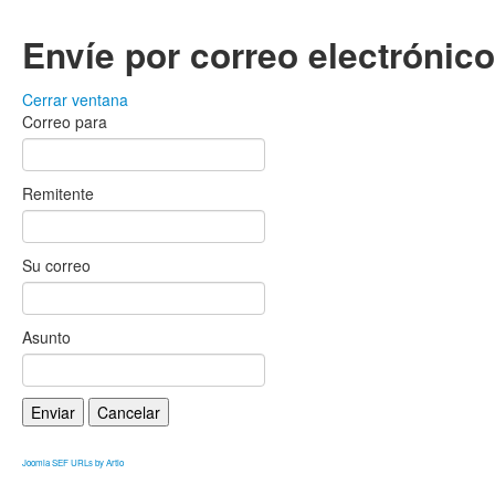
Envíe por correo electrónic
Cerrar ventana
Correo para
Remitente
Su correo
Asunto
Enviar
Cancelar
Joomla SEF URLs by Artio